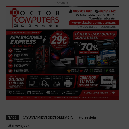
- Anuncio -
TAGS
#AYUNTAMIENTODETORREVIEJA
#torrevieja
#torreviejaon