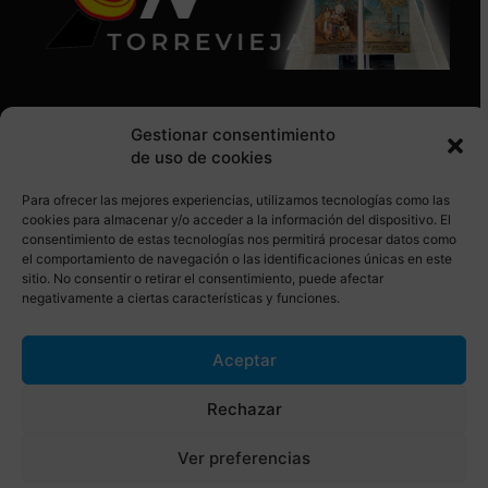
Gestionar consentimiento
de uso de cookies
Para ofrecer las mejores experiencias, utilizamos tecnologías como las
SÍGUENOS EN REDES SOCIALES
cookies para almacenar y/o acceder a la información del dispositivo. El
consentimiento de estas tecnologías nos permitirá procesar datos como
el comportamiento de navegación o las identificaciones únicas en este
sitio. No consentir o retirar el consentimiento, puede afectar
negativamente a ciertas características y funciones.
Aceptar
© Torrevieja ON. Desarrollado por
Netrotec
Rechazar
AVISO LEGAL
POLÍTICA DE COOKIES
Ver preferencias
POLÍTICA DE PRIVACIDAD