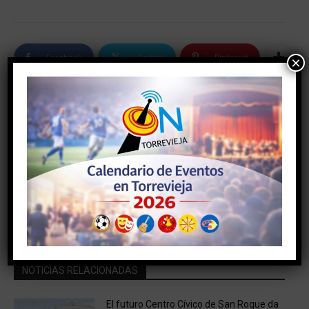
Facebook
Twitter
Pinterest
×
Artículo anterior
Artículo siguiente
LA PLAYA DE LA MATA
EN JULIO ENTRARÁ EN
ACOGERÁ DEL 16 AL 19 DE
FUNCIONAMIENTO LA
JUNIO LOS II COSTA
NUEVA LONJA Y ZONA
BLANCA BEACH GAMES,
DESTINADA A LA COFRADÍA
QUE CONTARÁN CON UNOS
DE PESCADORES
1.500 DEPORTISTAS DE SEIS
MODALIDADES DISTINTAS
NOTICIAS RELACIONADAS
El futuro Centro Cívico de San Roque da