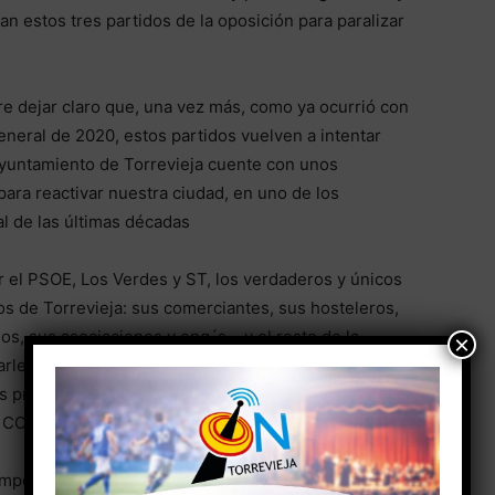
n estos tres partidos de la oposición para paralizar
e dejar claro que, una vez más, como ya ocurrió con
neral de 2020, estos partidos vuelven a intentar
 Ayuntamiento de Torrevieja cuente con unos
ara reactivar nuestra ciudad, en uno de los
l de las últimas décadas
 el PSOE, Los Verdes y ST, los verdaderos y únicos
os de Torrevieja: sus comerciantes, sus hosteleros,
os, sus asociaciones y ong´s… y el resto de la
×
les las gracias por paralizar los cientos de miles de
 presupuestados para que Torrevieja pueda salir lo
a COVID-19.
mper, vuelvan a quedar señalados como lo que son: