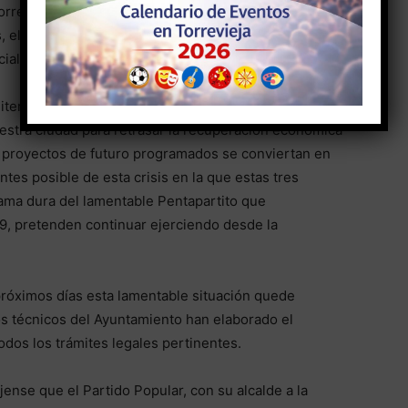
 torrevejenses, en los verdaderos protagonistas del
as, el bloqueo permanente sin sentido y querer sin
ial de la ciudad de Torrevieja.
reitera de nuevo que, por mucho que pretendan
nuestra ciudad para retrasar la recuperación económica
s proyectos de futuro programados se conviertan en
ntes posible de esta crisis en la que estas tres
ama dura del lamentable Pentapartito que
9, pretenden continuar ejerciendo desde la
róximos días esta lamentable situación quede
s técnicos del Ayuntamiento han elaborado el
todos los trámites legales pertinentes.
jense que el Partido Popular, con su alcalde a la