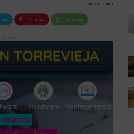
234
1
itter
Pinterest
WhatsApp
Anuncio