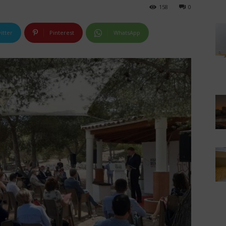
158
0
itter
Pinterest
WhatsApp