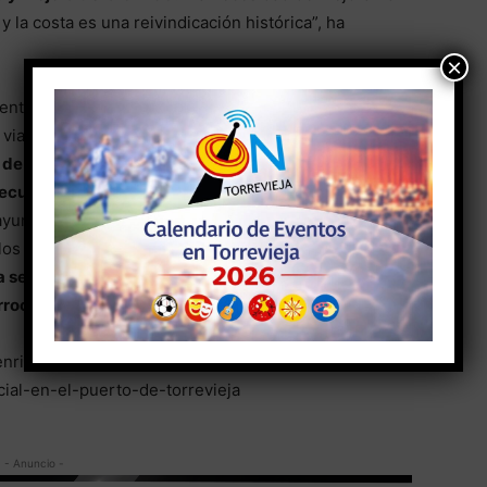
 la costa es una reivindicación histórica”, ha
×
ntar la capacidad de la vía, reducir los tiempos de
vial no solo en las intersecciones, sino en todo el
de 30 millones de euros, de los cuales ya se han
jecutadas.
“Para acelerar los procesos es
yuntamientos. En este sentido, al consellería iniciará
os detalles de su ejecución”, ha añadido.
 se ha encargado a Ferrocarrils de al Generalitat
ocarril entre Orihuela y el litoral.
/enrique-riquelme-del-grupo-sol-pide-una-
al-en-el-puerto-de-torrevieja
- Anuncio -