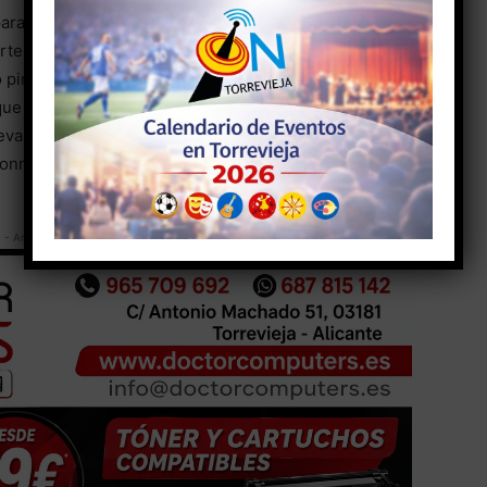
rabalones de los fondos, reparación de barandillas
partes traseras, renovación de canastas de baloncesto
 pintado de las gradas y del marcaje de pista.Diana
ue se están llevando a cabo hacen posible que se
a exterior y en perfectas condiciones para practicar
alonmano.
- Anuncio -