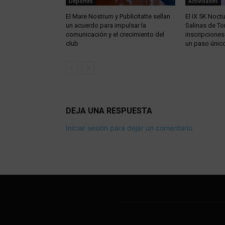
Deportes
Actividades
El Mare Nostrum y Publicitatte sellan
El IX 5K Noct
un acuerdo para impulsar la
Salinas de To
comunicación y el crecimiento del
inscripciones
club
un paso único 
DEJA UNA RESPUESTA
Iniciar sesión para dejar un comentario