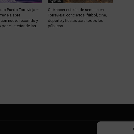
Agenda
urno Puerto Torrevieja –
Qué hacer este fin de semana en
rrevieja abre
Torrevieja: conciertos, fútbol, cine,
 con nuevo recorrido y
deporte y fiestas para todos los
por el interior de las...
públicos