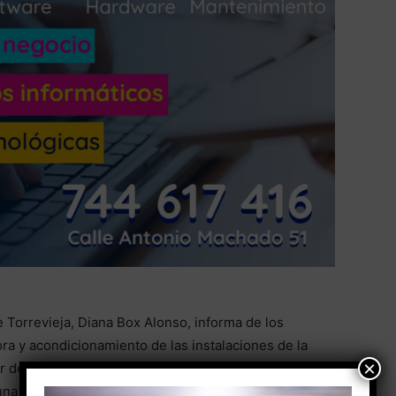
 Torrevieja, Diana Box Alonso, informa de los
ora y acondicionamiento de las instalaciones de la
×
rior denominadamente popularmente “La
una reparación integral que ha consistido en una