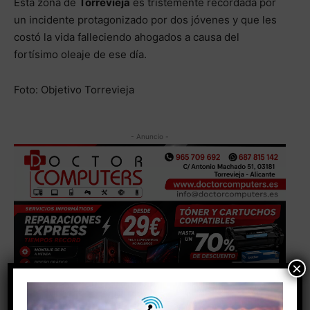
Esta zona de
Torrevieja
es tristemente recordada por
un incidente protagonizado por dos jóvenes y que les
costó la vida falleciendo ahogados a causa del
fortísimo oleaje de ese día.
Foto: Objetivo Torrevieja
- Anuncio -
×