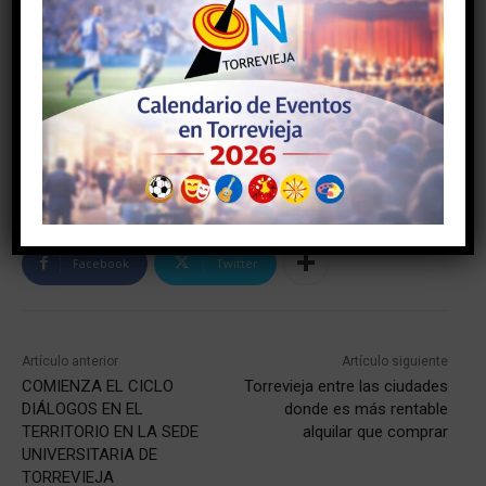
TAGS
#torrevieja
#torreviejaon
#vegabaja
Facebook
Twitter
Artículo anterior
Artículo siguiente
COMIENZA EL CICLO
Torrevieja entre las ciudades
DIÁLOGOS EN EL
donde es más rentable
TERRITORIO EN LA SEDE
alquilar que comprar
UNIVERSITARIA DE
TORREVIEJA