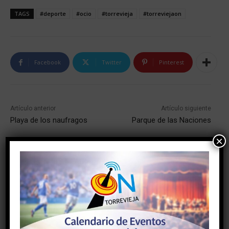
TAGS
#deporte
#ocio
#torrevieja
#torreviejaon
Facebook
Twitter
Pinterest
Artículo anterior
Artículo siguiente
Playa de los naufragos
Parque de las Naciones
×
NOTICIAS RELACIONADAS
Cultura Torrevieja presenta una
programación con 90 eventos para
cerrar 2026 superando los 120.000
espectadores
Cultura
05/08/2026