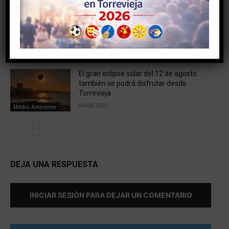
El PSOE de Torrevieja exige la dimisión o
el cese de la concejala de Residentes
Internacionales por utilizar su cargo para
enfrentar a las...
Noticias
05/08/2026
El gran eclipse solar del 12 de agosto
también se podrá disfrutar desde
Torrevieja
04/08/2026
Medio Ambiente
DEJA UNA RESPUESTA
INICIAR SESIÓN PARA DEJAR UN COMENTARIO