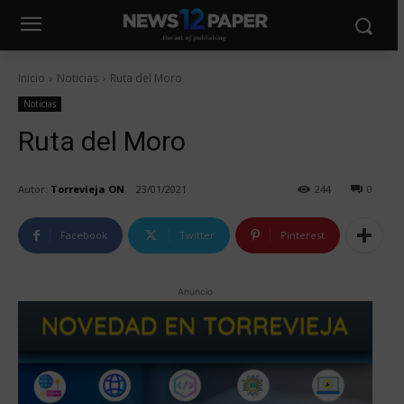
Inicio
Noticias
Ruta del Moro
Noticias
Ruta del Moro
Autor:
Torrevieja ON
23/01/2021
244
0
Facebook
Twitter
Pinterest
Anuncio