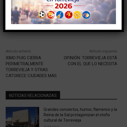
Facebook
Twitter
Pinterest
Artículo anterior
Artículo siguiente
XIMO PUIG CIERRA
OPINIÓN: TORREVIEJA ESTÁ
PERIMETRALMENTE
CON EL QUE LO NECESITA
TORREVIEJA Y OTRAS
CATORECE CIUDADES MAS
NOTICIAS RELACIONADAS
Grandes conciertos, humor, flamenco y la
Reina de la Sal protagonizan el otoño
cultural de Torrevieja
09/08/2026