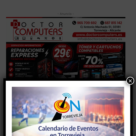
- Anuncio -
×
TAGS
@torreiejaon
#torrevieja
#torreviejaon