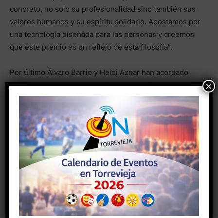
concreto, no solo su profesionalidad sino también sus
valores humanos y su espíritu solidario. Apostamos por
una tecnología diseñada para las personas y creemos
que este premio es un reflejo de esta filosofía”.
Por último Álvaro Barrio y Heidi Aznar han acordado
×
que sea el Centro Alpe el próximo beneficiario de la
segunda edición de la campaña AYUDA GANANDO que
Toloal puso en marcha las pasadas navidades
- Anuncio -