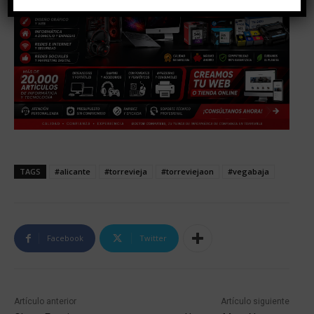
TAGS
#alicante
#torrevieja
#torreviejaon
#vegabaja
Facebook
Twitter
Artículo anterior
Artículo siguiente