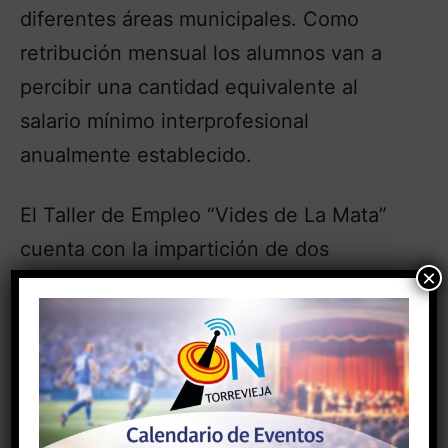
diferentes áreas municipales. Como
retribución mensual los alumnos van a
percibir una cantidad equivalente al
salario mínimo interprofesional
anualmente establecido.
El Taller de Empleo “Vides de La Mata”
cuenta con la impartición de dos
×
certificados de profesionalidad:
-Operaciones auxiliares de servicios
administrativos y generales.
-Actividades administrativas en la