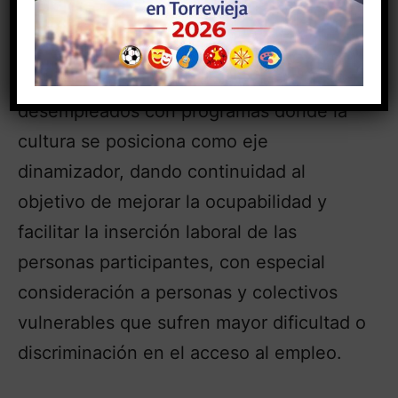
relación con el cliente.
Por último, cabe destacar que desde la
ADL se sigue apostando por formar a
desempleados con programas donde la
cultura se posiciona como eje
dinamizador, dando continuidad al
objetivo de mejorar la ocupabilidad y
facilitar la inserción laboral de las
personas participantes, con especial
consideración a personas y colectivos
vulnerables que sufren mayor dificultad o
discriminación en el acceso al empleo.