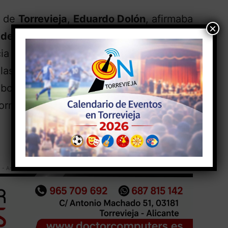
e de
Torrevieja
,
Eduardo Dolón
, afirmaba
×
 de Alicante
con los ayuntamientos,
ia en esta materia es absoluto. Por ello,
 las convocatorias y programas de
orar con ellos en el desarrollo de sus
formación»
- Anuncio -