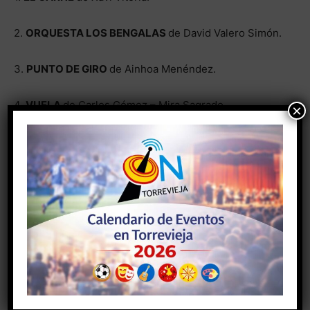
2.
ORQUESTA LOS BENGALAS
de David Valero Simón.
3.
PUNTO DE GIRO
de Ainhoa Menéndez.
4.
VUELA
de Carlos Gómez – Mira Sagrado.
×
5.
A LA CARA
de Javier Marco.
6.
DISTANCIAS
de Súsan Béjar.
7.
ODDITY
de Germán Chazarra Moreno & Ana Jescas
García.
SÁBADO, 4 DE SEPTIEMBRE. 21:00 HORAS.
1.
SU RIDER
de Alberto Utrera.