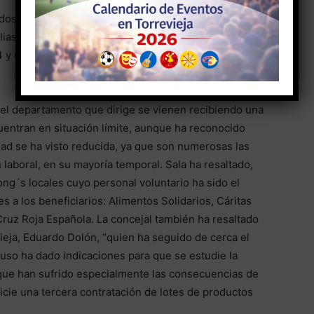
dos alrededor de 11.000 lotes, restando por tanto un
milias de 1 a 3 miembros reciben un lote quincenal,
 4 y 6 miembros recogen dos lotes en el mismo
el departamento que dirige se vienen recibiendo una
uentran en situación límite, aunque ha reconocido
ad se ha visto reducida, ya que son numerosas las
aboral, en su mayoría temporal. Sala ha resaltado,
ong´s locales cuyo personal voluntario ha sido el
s a los beneficiarios: Alimentos Solidarios, Cáritas
Cruz Roja Española. La concejal también ha resaltado
vieja, Eduardo Dolón, “quien ha seguido de cerca el
luso ha dado indicaciones para que se estudie la
que han sufrido especialmente las consecuencias de
inicie una tercera contratación de lotes de productos