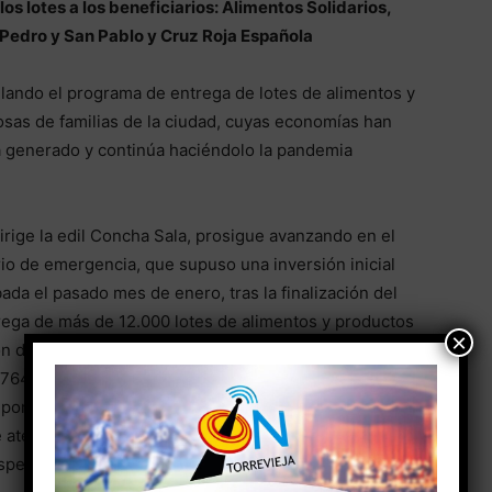
os lotes a los beneficiarios: Alimentos Solidarios,
 Pedro y San Pablo y Cruz Roja Española
llando el programa de entrega de lotes de alimentos y
sas de familias de la ciudad, cuyas economías han
a generado y continúa haciéndolo la pandemia
irige la edil Concha Sala, prosigue avanzando en el
io de emergencia, que supuso una inversión inicial
ada el pasado mes de enero, tras la finalización del
trega de más de 12.000 lotes de alimentos y productos
×
n de vulnerabilidad y riesgo de exclusión social.
64.790 euros, cantidad a la que hay que sumar la
pondrá un importe superior al millón y medio de
e atención a personas desfavorecidas más destacadas
espectro de ayuntamientos.