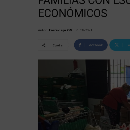
FAMILIAS CON E
ECONÓMICOS
Autor:
Torrevieja ON
23/08/2021
Facebook
Tw
Cuota