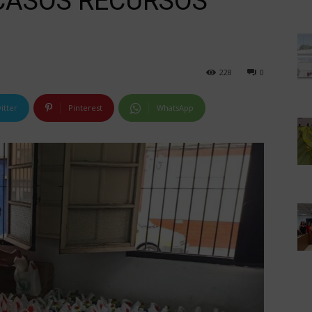
SCASOS RECURSOS
228
0
itter
Pinterest
WhatsApp