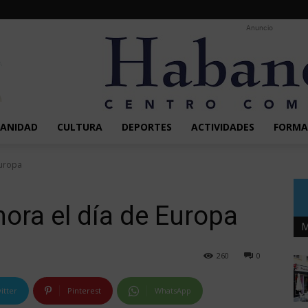
Anuncio
SANIDAD
CULTURA
DEPORTES
ACTIVIDADES
FORMA
Europa
ora el día de Europa
M
260
0
itter
Pinterest
WhatsApp