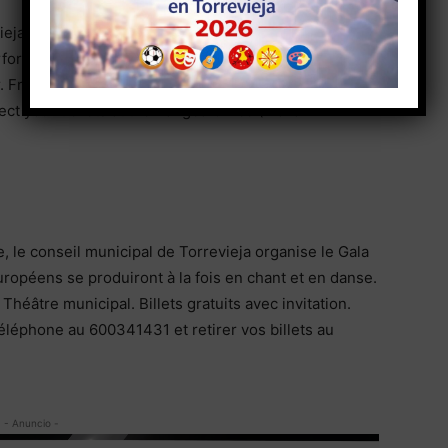
eja City Council organizes the Europe Gala 2021,
form both in song and dance. The event will be on
 Free tickets with invitation. Limited capacity. You
t your tickets at the Pangea Office (Plaza
 le conseil municipal de Torrevieja organise le Gala
ropéens se produiront à la fois en chant et en danse.
Théâtre municipal. Billets gratuits avec invitation.
éléphone au 600341431 et retirer vos billets au
- Anuncio -