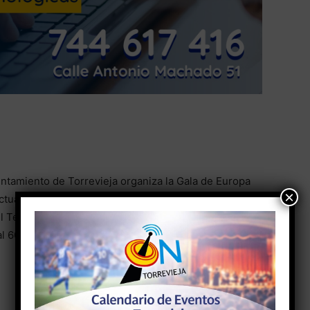
ntamiento de Torrevieja organiza la Gala de Europa
×
tuaran tanto en modalidades de canto y danza. El
l Teatro Municipal . Entradas gratuitas con invitacion.
al 600341431 y recoger sus entradas en la Oficina