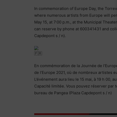
In commemoration of Europe Day, the Torrevi
where numerous artists from Europe will per
May 15, at 7:00 p.m., at the Municipal Theater.
can reserve by phone at 600341431 and collec
Capdepont s / n).
En commémoration de la Journée de l’Europe,
de l’Europe 2021, où de nombreux artistes eu
L’événement aura lieu le 15 mai, à 19 h 00, au 
Capacité limitée. Vous pouvez réserver par t
bureau de Pangea (Plaza Capdepont s / n)