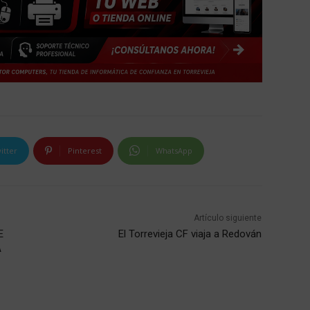
itter
Pinterest
WhatsApp
Artículo siguiente
E
El Torrevieja CF viaja a Redován
A