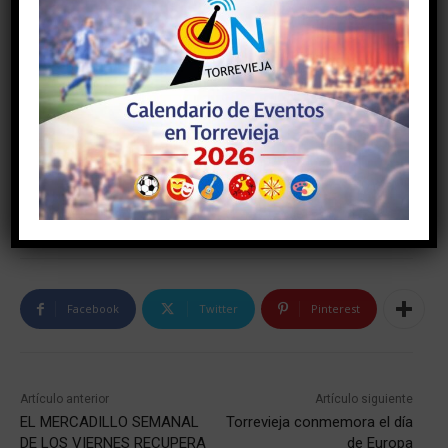
Facebook
Twitter
Pinterest
Artículo anterior
Artículo siguiente
EL MERCADILLO SEMANAL
Torrevieja conmemora el día
DE LOS VIERNES RECUPERA
de Europa