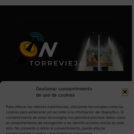
Gestionar consentimiento
de uso de cookies
Para ofrecer las mejores experiencias, utilizamos tecnologías como las
SÍGUENOS EN REDES SOCIALES
cookies para almacenar y/o acceder a la información del dispositivo. El
consentimiento de estas tecnologías nos permitirá procesar datos como
el comportamiento de navegación o las identificaciones únicas en este
sitio. No consentir o retirar el consentimiento, puede afectar
negativamente a ciertas características y funciones.