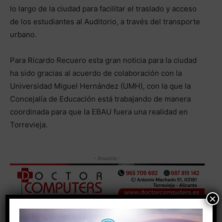
lo largo de la ciudad para facilitar el traslado y acceso
de los estudiantes al Auditorio, a través del transporte
urbano.
Para Ricardo Recuero esta gran noticia para la ciudad
ha sido gracias al acuerdo de colaboración con la
Universidad Miguel Hernández (UMH), con la que la
Concejalía de Educación está trabajando de manera
coordinada para que la EBAU fuera una realidad en
Torrevieja.
- Anuncio -
×