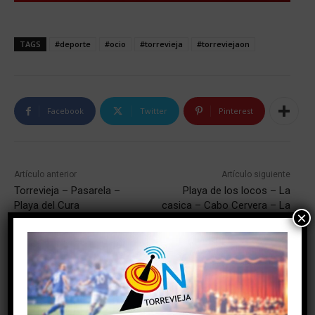
TAGS
#deporte
#ocio
#torrevieja
#torreviejaon
Facebook
Twitter
Pinterest
Artículo anterior
Artículo siguiente
Torrevieja – Pasarela –
Playa de los locos – La
Playa del Cura
casica – Cabo Cervera – La
×
Mata
NOTICIAS RELACIONADAS
El futuro Centro Cívico de San Roque da