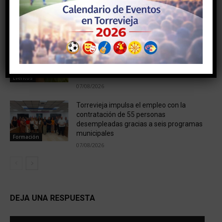
un paso decisivo con la adjudicación del
proyecto por cerca de 158.000 euros
07/08/2026
Cultura
El Ayuntamiento de Torrevieja
reorganiza la programación del 15 de
agosto y suspende el tradicional Desfile
de Verano
Eventos
07/08/2026
Torrevieja impulsa el empleo con la
contratación de 55 personas
desempleadas gracias a seis programas
municipales
Formación
07/08/2026
DEJA UNA RESPUESTA