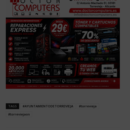
TAGS
#AYUNTAMIENTODETORREVIEJA
#torrevieja
#torreviejaon