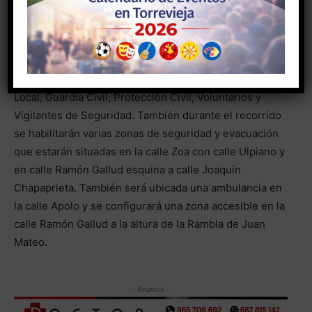
Puchol, desde las 17 a las 19 horas.
Por su parte el concejal de Seguridad, Federico
Alarcón ha cifrado en alrededor de 70 las personas que
compondrán el dispositivo de seguridad entre Policía
Local, Guardia Civil, Protección Civil, Voluntarios y
Vigilantes de Seguridad. También durante el recorrido
se habilitarán varias zonas de seguridad y evacuación
que estarán situadas en la calle Zoa con calle Ulpiano y
en calle Ramón Gallud esquina a calle Joaquín
Chapaprieta. También será ubicada una ambulancia en
la calle Apolo y se configurará una zona accesible en la
calle Ramón Gallud a la altura de la Rambla de Juan
Mateo.
- Anuncio -