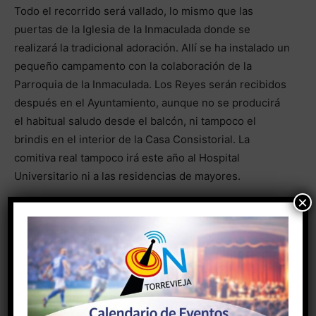
Todo el recorrido será vallado, lo mismo que las
puertas de la Iglesia de la Inmaculada donde se
realizará la tradicional adoración. Allí se ha instalado un
pequeño campamento con la colaboración de la
Parroquia de la Inmaculada. Los Reyes serán recibidos
después en el Ayuntamiento, aunque no se producirá
el habitual saludo desde el balcón, ni tampoco el
brindis en el interior de la Casa Consistorial. La
comitiva real tampoco irá este año al Hospital
Universitario ni a las residencias de mayores.
×
Por otro lado, tanto hoy y mañana, desde las 16:30
hasta las 19:30 horas, se abrirá un pequeño
campamento en las puertas de la Iglesia de la
Inmaculada con motivo de la llegada de los Pajes
Reales que recogerán las cartas de los niños. En
Torrelamata será mañana, en la Plaza de Encarnación