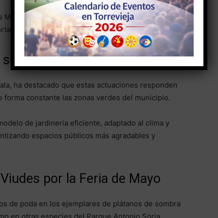
 Músicos se ha incorporado anthirrinum (boca de
ta estructura y elegancia al conjunto paisajístico.
sostenible y eficiente
Sala, ha destacado que estas actuaciones responden
e forma constante las zonas verdes del municipio.
delo de jardinería eficiente, adaptado al clima y
rantizando espacios públicos más agradables y
 Viudes por la Feria de Mayo
ajos de poda en los ejemplares de plátanos de sombra
omo en otras especies del Parque Antonio Soria.