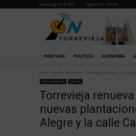
jueves, agosto 6, 2026
Registrarse / Unirse
PORTADA
POLÍTICA
ECONOMÍA
Inicio
Medio Ambiente
Torrevieja renueva sus zonas 
Medio Ambiente
Noticias
Torrevieja renuev
nuevas plantacion
Alegre y la calle