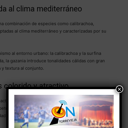
da al clima mediterráneo
na combinación de especies como calibrachoa,
daptadas al clima mediterráneo y caracterizadas por su
ismo al entorno urbano: la calibrachoa y la surfina
, la gazania introduce tonalidades cálidas con gran
a y textura al conjunto.
colorido y atractivo
×
actuación diferenciada según los espacios. En los
petunias y dimorphotecas, especies ampliamente
dad para cubrir grandes superficies con una floración