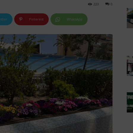
223
0
itter
Pinterest
WhatsApp