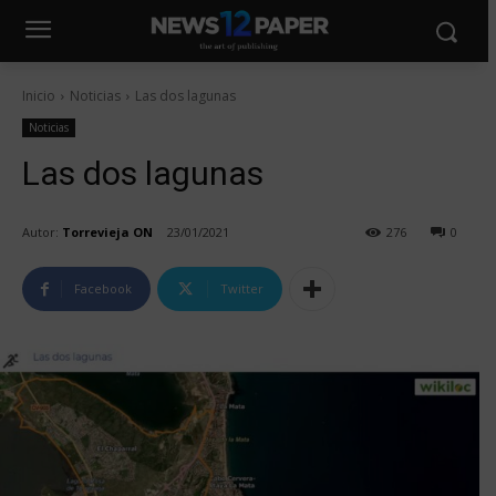
Inicio
Noticias
Las dos lagunas
Noticias
Las dos lagunas
Autor:
Torrevieja ON
23/01/2021
276
0
Facebook
Twitter