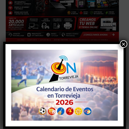
×
TAGS
#deporte
#ocio
#torrevieja
#torreviejaon
Facebook
Twitter
Artículo anterior
Artículo siguiente
LA BORRASCA HORTENSE
Fachada Norte de Torrevieja
DEJA VIENTOS DE 68 Km/H