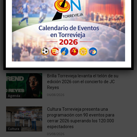
DEL PLAN EDIFICANT
NOTICIAS RELACIONADAS
SUEÑA TORREVIEJA ESCUCHA A PIE DE
CALLE A LOS USUARIOS DE LA NUEVA
RED DE AUTOBUSES PARA CONTRIBUIR
A MEJORAR EL TRANSPORTE URBANO
Noticias
06/08/2026
Brilla Torrevieja levanta el telón de su
edición 2026 con el concierto de JC
Reyes
06/08/2026
Agenda
Cultura Torrevieja presenta una
programación con 90 eventos para
cerrar 2026 superando los 120.000
espectadores
Cultura
05/08/2026