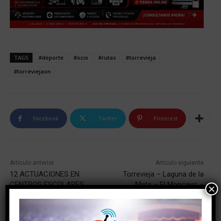
TAGS
#deporte
#ocio
#rutas
#torrevieja
#torreviejaon
Facebook
Twitter
Pinterest
Artículo anterior
Artículo siguiente
12 ACTUACIONES EN
Torrevieja – Laguna de la
CENTROS ESCOLARES
Mata – El Moncayo –
×
INCLUYE LA CONCEJALÍA
Recorral – Torrevieja
DE EDUCACIÓN PARA QUE
SE EJECUTEN A TRAVÉS