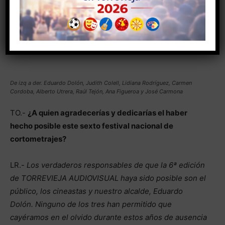
Encontrarte una sala llena con esa energía positiva,
calidad técnica de imagen y sonido es algo que por
desgracia no ocurre en todos los festivales. A mi me
hace sentir bien ver felices a los demás.
De izq a der. Eduardo Dolón, Judith Colell, Lidiana Rodríguez, Carmen
Cordoba, Alberto Utrera, Raúl Tejón, Ana Figueroa y José Carmona
TO.-
¿A quien agradecerías y dedicarías el haber
hecho posible este sexto festival nacional de
cortometrajes?
LR.-
Los verdaderos responsables de que la 6ª edición
de TORREVIEJA AUDIOVISUAL haya sido posible son el
público, los cineastas y nuestro alcalde, Eduardo
Dolón. Ninguno de los tres han permitido que
cayéramos en el olvido durante estos años de ausencia