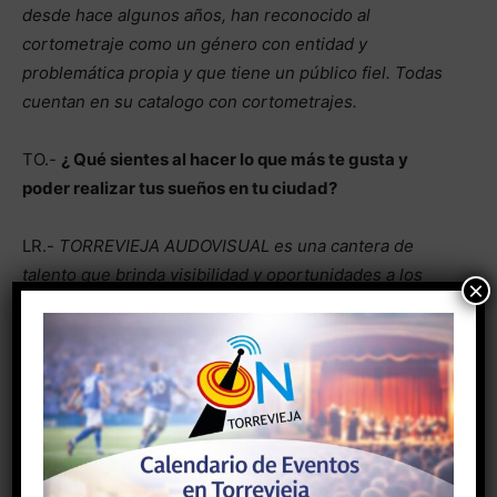
desde hace algunos años, han reconocido al
cortometraje como un género con entidad y
problemática propia y que tiene un público fiel. Todas
cuentan en su catalogo con cortometrajes.
TO.-
¿ Qué sientes al hacer lo que más te gusta y
poder realizar tus sueños en tu ciudad?
LR.-
TORREVIEJA AUDOVISUAL es una cantera de
talento que brinda visibilidad y oportunidades a los
×
cineastas participantes y crea una ventana de
exhibición que ofrece la mejor programación de los
dos últimos años a la ciudad. El poder contribuir a
generar industria desde mi ciudad es algo que me hace
sentir bien, yo también soy cineasta y créeme, lo vivido
en este festival no ocurre siempre, los propios
cineastas los comentaron en el transcurso del evento.