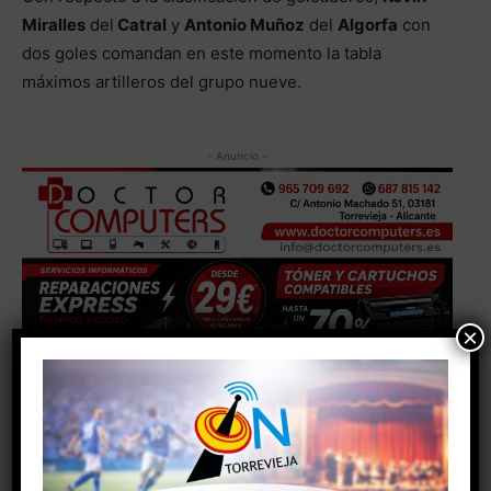
Miralles
del
Catral
y
Antonio Muñoz
del
Algorfa
con
dos goles comandan en este momento la tabla
máximos artilleros del grupo nueve.
- Anuncio -
×