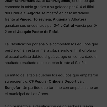
Juanfran Fernández
, el
San Fulgencio
, el equipo que
comanda la tabla gracias a su goleada por 0-4 al filial
del Orihuela.
Algorfa
se mostró en casa intratable
frente al
Pinoso
,
Torrevieja
,
Algueña
y
Albatera
ganaban sus encuentros por 2-1 y
Catral
vencía por 0-
2 en el
Joaquín Pastor de Rafal
.
La Clasificación por abajo la completan los equipos que
perdieron en esta primera cita, siendo el filial oriolano
el actual colista debido al
golaverage
en contra dado el
abultado resultado que cosechó frente al SanFul.
En mitad de la tabla quedan los equipos que empataron
su encuentro,
CF Popular Orihuela
Deportiva
y
Benijofar
. Un partido que terminó con empate a uno en
el municipal de Los Arcos.
Con respecto a la clasificación de goleadores,
Kevin