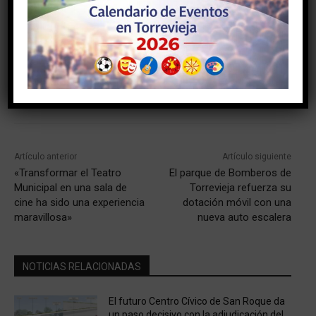
Facebook
Twitter
Pinterest
Artículo anterior
Artículo siguiente
«Transformar el Teatro
El parque de Bomberos de
Municipal en una sala de
Torrevieja refuerza su
cine ha sido una experiencia
dotación móvil con una
maravillosa»
nueva auto escalera
NOTICIAS RELACIONADAS
El futuro Centro Cívico de San Roque da
un paso decisivo con la adjudicación del