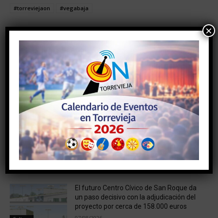
#torreviejaon
#vegabaja
×
Facebook
Twitter
Artículo anterior
Artículo siguiente
Hallan restos humanos en
«Sellar el paro» ya no se
unos contenedores en la
hará de forma automatica
zona de aguas nuevas
NOTICIAS RELACIONADAS
El futuro Centro Cívico de San Roque da
un paso decisivo con la adjudicación del
proyecto por cerca de 158.000 euros
07/08/2026