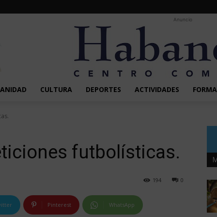
Anuncio
SANIDAD
CULTURA
DEPORTES
ACTIVIDADES
FORMA
cas.
iciones futbolísticas.
M
194
0
itter
Pinterest
WhatsApp