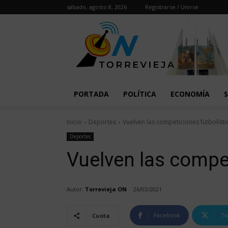
sábado, agosto 8, 2026
Registrarse / Unirse
PORTADA
POLÍTICA
ECONOMÍA
Inicio
Deportes
Vuelven las competiciones futbolísti
Deportes
Vuelven las compet
Autor:
Torrevieja ON
26/03/2021
Facebook
Tw
Cuota