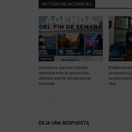
NOTICIAS RELACIONADAS
Agenda
Deportes
Conciertos, deporte y fiestas:
El Mare Nostru
descubre todo lo que podrás
un acuerdo pa
disfrutar este fin de semana en
comunicación 
Torrevieja
club
DEJA UNA RESPUESTA