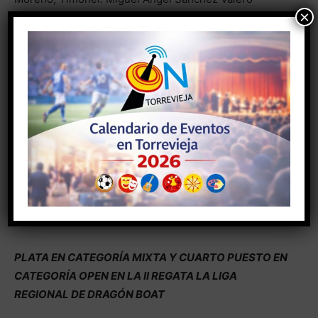
×
Veteranas femenina/ Nataliya Lutska, Esther Pérez
Sala, María del Mar Rodríguez Sanz, Aurora Antón
Aniorte, Cristina González González, Yolanda Morales
Marín, Victoria Navarro Ballester, María Ascensión
Aznar Cutillas, Timonel: Miguel Ángel Sánchez Valero
Juvenil Femenino/ Ashley Álvarez del Valle, Verónica
Carreres Vishnikina, Lucia Sánchez Clares, Laura
Lozano Galván, María Borroso Navarro, Tabatha
Sánchez Guijaldo Cañaveras, Miranda Torres Pujante,
Timonel: Adán Heil Aldeguer
PLATA EN CATEGORÍA MIXTA Y CUARTO PUESTO EN
CATEGORÍA OPEN EN LA II REGATA LA LIGA
REGIONAL DE DRAGÓN BOAT