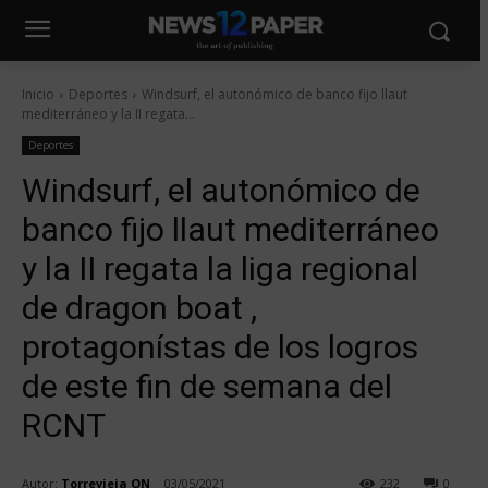
Inicio
Deportes
Windsurf, el autonómico de banco fijo llaut
mediterráneo y la II regata...
Deportes
Windsurf, el autonómico de
banco fijo llaut mediterráneo
y la II regata la liga regional
de dragon boat ,
protagonístas de los logros
de este fin de semana del
RCNT
Autor:
Torrevieja ON
03/05/2021
232
0