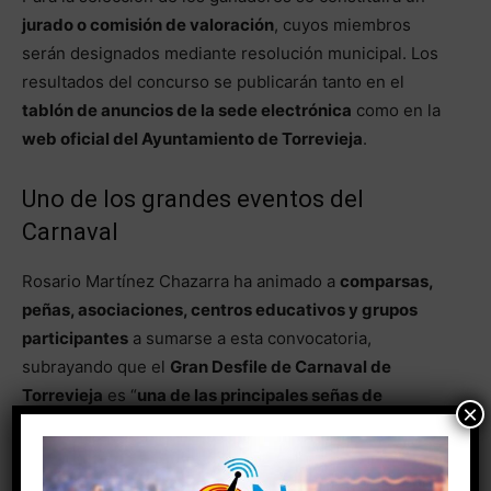
jurado o comisión de valoración
, cuyos miembros
serán designados mediante resolución municipal. Los
resultados del concurso se publicarán tanto en el
tablón de anuncios de la sede electrónica
como en la
web oficial del Ayuntamiento de Torrevieja
.
Uno de los grandes eventos del
Carnaval
Rosario Martínez Chazarra ha animado a
comparsas,
peñas, asociaciones, centros educativos y grupos
participantes
a sumarse a esta convocatoria,
subrayando que el
Gran Desfile de Carnaval de
Torrevieja
es “
una de las principales señas de
×
identidad de la ciudad y uno de los eventos más
multitudinarios y esperados del calendario festivo
”.