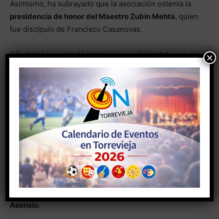
Asimismo, ha subrayado que la asociación ostenta la
presidencia de honor del Maestro Zubin Mehta
, quien
fue discípulo de Francisco Casanovas.
Sánchez ha avanzado también la posibilidad de que el
×
prestigioso director reciba a la asociación el próximo
mes de
febrero en Barcelona
, coincidiendo con su
visita a la exposición dedicada a quien fue su maestro.
Éxito de las formaciones Casanovas
Durante la presentación se ha recordado el éxito
cosechado por la
Orquesta de Flautas Casanovas
y la
Casanovas Orquesta
en sus conciertos de
presentación durante 2025, algunos de ellos con la
presencia del director honorífico
Enrique García
Asensio
.