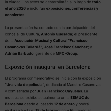
la ciudad. Los actos se desarrollarán a lo largo de
todo
el año 2026
e incluirán
exposiciones, conferencias y
conciertos
.
La presentación ha contado con la participación del
concejal de Cultura,
Antonio Quesada
; el presidente
de la
Asociación Musical y Cultural “Francisco
Casanovas Tallardá”
,
José Francisco Sánchez
; y
Adrián Barbudo
, gerente de
MPC-Group
.
Exposición inaugural en Barcelona
El programa conmemorativo se inicia con la exposición
“Una vida de película”
, dedicada al Maestro Casanovas
y comisariada por
Juan Francisco Cayuelas
. La
muestra se exhibe actualmente en la
ESMUC de
Barcelona
desde el pasado
12 de enero
y podrá
visitarse hasta el
18 de febrero
, constituyendo el