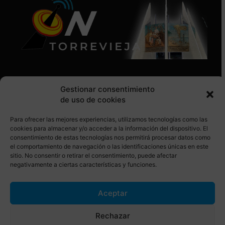
Gestionar consentimiento
de uso de cookies
Para ofrecer las mejores experiencias, utilizamos tecnologías como las
SÍGUENOS EN REDES SOCIALES
cookies para almacenar y/o acceder a la información del dispositivo. El
consentimiento de estas tecnologías nos permitirá procesar datos como
el comportamiento de navegación o las identificaciones únicas en este
sitio. No consentir o retirar el consentimiento, puede afectar
negativamente a ciertas características y funciones.
Aceptar
© Torrevieja ON. Desarrollado por
Netrotec
Rechazar
AVISO LEGAL
POLÍTICA DE COOKIES