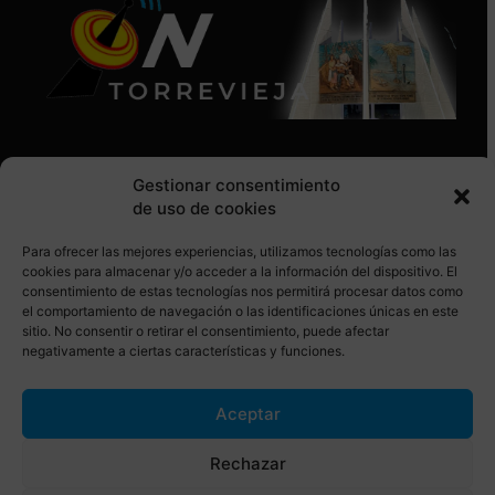
Gestionar consentimiento
de uso de cookies
Para ofrecer las mejores experiencias, utilizamos tecnologías como las
SÍGUENOS EN REDES SOCIALES
cookies para almacenar y/o acceder a la información del dispositivo. El
consentimiento de estas tecnologías nos permitirá procesar datos como
el comportamiento de navegación o las identificaciones únicas en este
sitio. No consentir o retirar el consentimiento, puede afectar
negativamente a ciertas características y funciones.
Aceptar
© Torrevieja ON. Desarrollado por
Netrotec
Rechazar
AVISO LEGAL
POLÍTICA DE COOKIES