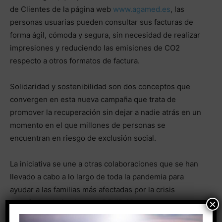
de Clientes de la página web
www.agamed.es
, las
personas usuarias pueden consultar sus facturas de
forma ágil, cómoda y segura, sin necesidad de realizar
impresiones y reduciendo las emisiones de CO2
respecto a otros formatos de factura.
Solidaridad y sostenibilidad son dos conceptos que
convergen en esta nueva campaña que trata de
promover la recuperación sin dejar a nadie atrás en un
momento en el que millones de personas se
encuentran en riesgo de exclusión social.
La iniciativa se une a otras colaboraciones que se han
llevado a cabo a lo largo de toda la pandemia para
ayudar a las familias más afectadas por la crisis
×
económica derivada de la COVID 19, como es, por
ejemplo, el incremento del Fondo Social de la