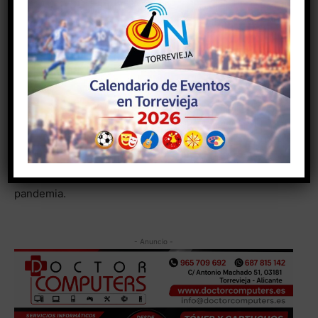
compañía para incluir a aquellos colectivos de la ciudad
más afectados por la crisis económica, así como la
colaboraron con la Campaña Cruz Roja RESPONDE,
que cada cliente que se daba de alta en el Área de
Clientes de la web. Con esta acción, la compañía
pretendía fomentar las gestiones online, velando así
por la seguridad y salud de clientes y plantilla, a la vez
que se promovían estos canales no presenciales por
los que AGAMED realizado una fuerte apuesta en los
últimos años y que se ha visto intensificada a raíz de la
pandemia.
- Anuncio -