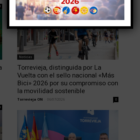
Torrevieja ON
-
09/07/2026
0
0
Noticias
a
Torrevieja, distinguida por La
Vuelta con el sello nacional «Más
Bici» 2026 por su compromiso con
la movilidad sostenible
Torrevieja ON
-
06/07/2026
0
0