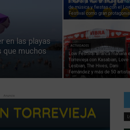
Torrevieja vive un fin de sema
de música y fiestas con el Lo
Festival como gran protagonis
r en las playas
ACTIVIDADES
as que muchos
Low Festival arranca mañana 
Torrevieja con Kasabian, Love 
Lesbian, The Hives, Dani
Fernández y más de 50 artist
Anuncio
L