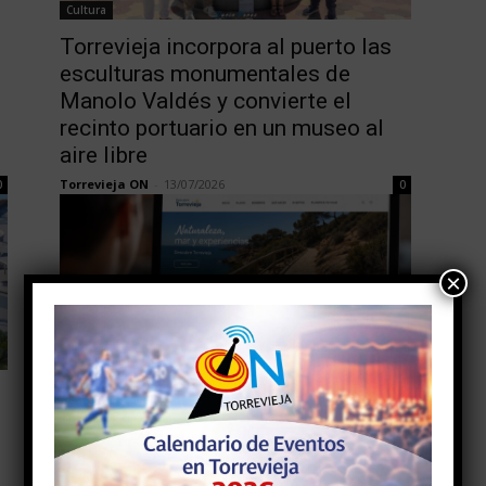
Cultura
Torrevieja incorpora al puerto las
esculturas monumentales de
Manolo Valdés y convierte el
recinto portuario en un museo al
aire libre
Torrevieja ON
-
13/07/2026
0
0
×
Medio Ambiente
Torrevieja estrena una nueva web
turística para impulsar la
promoción del destino y apoyar al
sector local