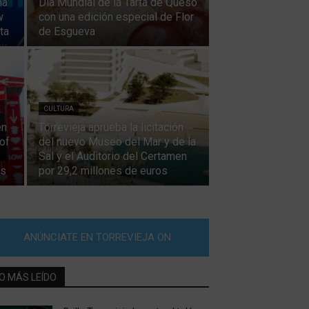
na
Día Mundial de la Tarta de Queso
w
con una edición especial de Flor
ta
de Esgueva
CULTURA
en
Torrevieja aprueba la licitación
of
del nuevo Museo del Mar y de la
Sal y el Auditorio del Certamen
as
por 29,2 millones de euros
ANÚNCIATE EN TORREVIEJA ON
O MÁS LEÍDO