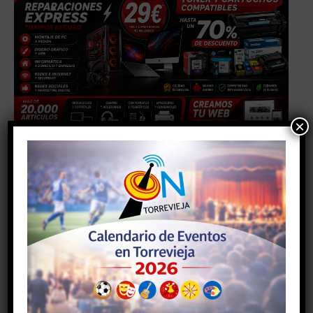
×
Facebook
Twitter
Artículo anterior
Artículo siguiente
El CD Montesinos asalta el
EL CLUB GIMNASIA