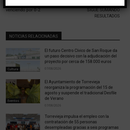
«Esteban Rosado»
RÍTMICA TORREVIEJA
venciendo por 0-2
SIGUE SUMANDO
RESULTADOS
NOTICIAS RELACIONADAS
El futuro Centro Cívico de San Roque da
un paso decisivo con la adjudicación del
proyecto por cerca de 158.000 euros
07/08/2026
Cultura
El Ayuntamiento de Torrevieja
reorganiza la programación del 15 de
agosto y suspende el tradicional Desfile
de Verano
Eventos
07/08/2026
Torrevieja impulsa el empleo con la
contratación de 55 personas
desempleadas gracias a seis programas