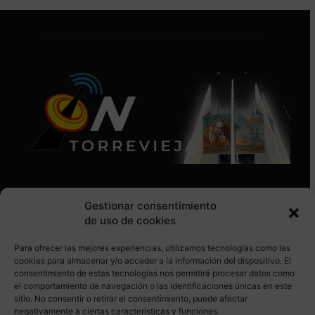
Gestionar consentimiento
de uso de cookies
Para ofrecer las mejores experiencias, utilizamos tecnologías como las
SÍGUENOS EN REDES SOCIALES
cookies para almacenar y/o acceder a la información del dispositivo. El
consentimiento de estas tecnologías nos permitirá procesar datos como
el comportamiento de navegación o las identificaciones únicas en este
sitio. No consentir o retirar el consentimiento, puede afectar
negativamente a ciertas características y funciones.