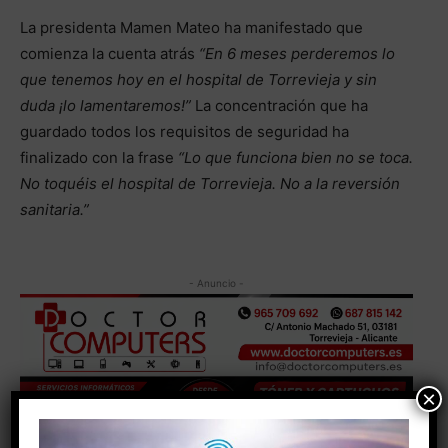
La presidenta Mamen Mateo ha manifestado que
comienza la cuenta atrás
“En 6 meses perderemos lo
que tenemos hoy en el hospital de Torrevieja y sin
duda ¡lo lamentaremos!”
La concentración que ha
guardado todos los requisitos de seguridad ha
finalizado con la frase
“Lo que funciona bien no se toca.
No toquéis el hospital de Torrevieja. No a la reversión
sanitaria.”
- Anuncio -
×