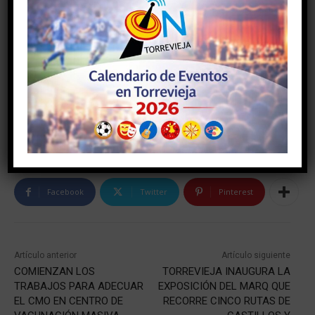
Facebook
Twitter
Pinterest
Artículo anterior
Artículo siguiente
COMIENZAN LOS
TORREVIEJA INAUGURA LA
TRABAJOS PARA ADECUAR
EXPOSICIÓN DEL MARQ QUE
EL CMO EN CENTRO DE
RECORRE CINCO RUTAS DE