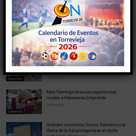
Artículo anterior
Artículo siguiente
Cuarta posición para el SC
TORREVIEJA, PRESENTE EN
Torrrevieja
ALICANTE GASTRONÓMICA
2021
NOTICIAS RELACIONADAS
Torrevieja destina 35.000 euros a 19
entidades para impulsar eventos y
actividades deportivas en 2026
10/08/2026
Deportes
Miss Flamingo lleva sus experiencias
locales a Habaneras Emprende
10/08/2026
Comercio
Grandes conciertos, humor, flamenco y la
Reina de la Sal protagonizan el otoño