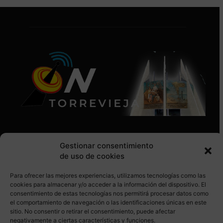
Gestionar consentimiento
de uso de cookies
Para ofrecer las mejores experiencias, utilizamos tecnologías como las
SÍGUENOS EN REDES SOCIALES
cookies para almacenar y/o acceder a la información del dispositivo. El
consentimiento de estas tecnologías nos permitirá procesar datos como
el comportamiento de navegación o las identificaciones únicas en este
sitio. No consentir o retirar el consentimiento, puede afectar
negativamente a ciertas características y funciones.