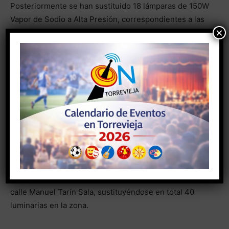
Posteriormente se han sustituido 18 lámparas de 150W
Vapor de Sodio a Alta Presión, correspondientes a las
×
farolas situadas en la acera que discurre a lo largo del
parque.
-CAMBIO DE LUMINARIAS EN CALLE JOAQUÍN GARCÍA
SÁNCHEZ DE URBANIZACIÓN JARDÍN DEL MAR
En la calle Joaquín García Sánchez han sido sustituidas
32 luminarias obsoletas de vapor de mercurio con
difusores muy deteriorados por la incidencia de la luz
solar, por luminarias más modernas tipo Onyx 2 de
150W de Vapor de Sodio a Alta Presión. Esta operación
también se ha realizado en los 8 puntos de luz de la
calle Manuel Tarín Sala, sustituyéndose en total 40
luminarias en la zona.