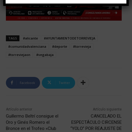
TAGS
#alicante
#AYUNTAMIENTODETORREVIEJA
#comunidadvalenciana
#deporte
#torrevieja
#torreviejaon
#vegabaja
Facebook
Twitter
Artículo anterior
Artículo siguiente
Guillermo Beltrí consigue el
CANCELADO EL
Oro y Ginés Romero el
ESPECTÁCULO CIRCENSE
Bronce en el Trofeo «Club
“YOLO” POR REAJUSTE DE