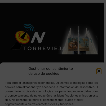
Gestionar consentimiento
de uso de cookies
Para ofrecer las mejores experiencias, utilizamos tecnologías como las
SÍGUENOS EN REDES SOCIALES
cookies para almacenar y/o acceder a la información del dispositivo. El
consentimiento de estas tecnologías nos permitirá procesar datos como
el comportamiento de navegación o las identificaciones únicas en este
sitio. No consentir o retirar el consentimiento, puede afectar
negativamente a ciertas características y funciones.