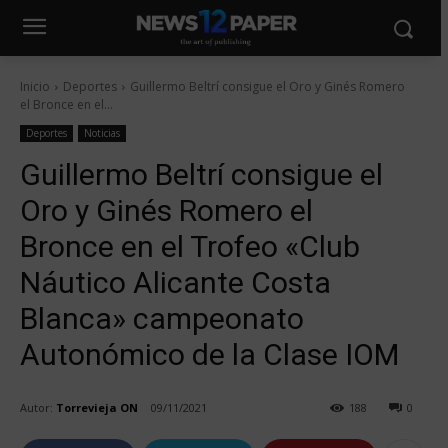
Inicio
Deportes
Guillermo Beltrí consigue el Oro y Ginés Romero
el Bronce en el...
Deportes
Noticias
Guillermo Beltrí consigue el
Oro y Ginés Romero el
Bronce en el Trofeo «Club
Náutico Alicante Costa
Blanca» campeonato
Autonómico de la Clase IOM
Autor:
Torrevieja ON
09/11/2021
188
0