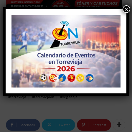
×
TAGS
#alicante
#comunidadvalenciana
#deporte
#torrevieja
#torreviejaon
#vegabaja
Facebook
Twitter
Pinterest