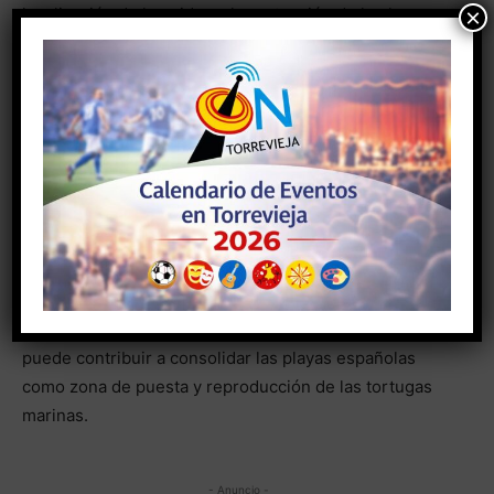
×
localización de los nidos y la protección de los huevos,
en playas muy turísticas que al día siguiente estarán
repletas de usuarios. También permite recopilar una
importante serie de datos biológicos de las tortugas
marinas (como su caracterización genética o su
marcaje con emisores satelitales) que contribuyen, en
definitiva, a comprender mejor el proceso de
recolonización y consolidación de nuevas playas de
cría que se está produciendo durante los últimos años
en las costas del Mediterráneo español, lo que
implicará una mejor gestión de todo el proceso.La
implicación de todos y el saber actuar correctamente
puede contribuir a consolidar las playas españolas
como zona de puesta y reproducción de las tortugas
marinas.
- Anuncio -