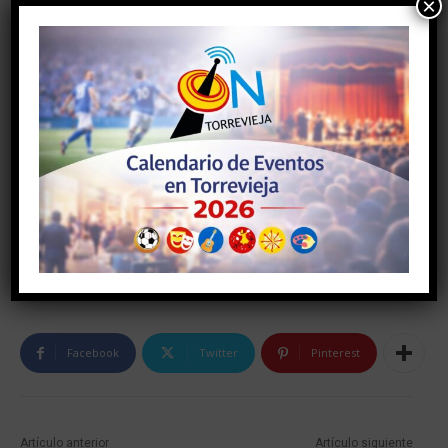
×
TAGS
#AYUNTAMIENTODETORREVIEJA
#torrevieja
#torreviejaon
Facebook
Twitter
Pinterest
Artículo anterior
Artículo siguiente