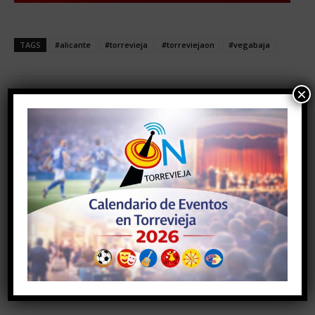
TAGS
#alicante
#torrevieja
#torreviejaon
#vegabaja
×
Facebook
Twitter
Artículo anterior
Artículo siguiente
EL AYUNTAMIENTO
ENTREGADOS LOS
PROGRAMA UNA GALA
DIPLOMAS A LAS 74
PARA CONMEMORAR EL DÍA
EMPRESAS DE TORREVIEJA
MUNDIAL DEL SÍNDROME
DISTINGUIDAS EN EL
DOWN
SISTEMA INTEGRAL DE
CALIDAD TURÍSTICA EN
DESTINO (SICTED)