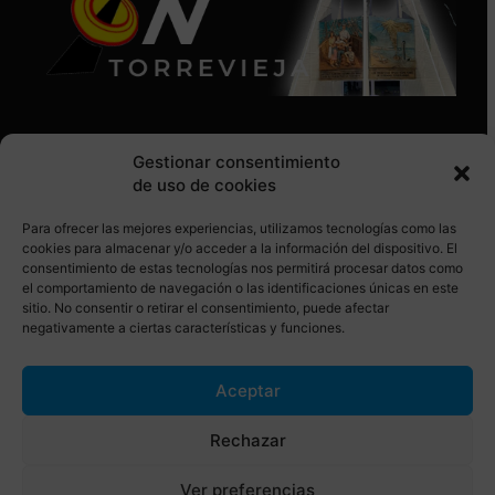
Gestionar consentimiento
de uso de cookies
Para ofrecer las mejores experiencias, utilizamos tecnologías como las
SÍGUENOS EN REDES SOCIALES
cookies para almacenar y/o acceder a la información del dispositivo. El
consentimiento de estas tecnologías nos permitirá procesar datos como
el comportamiento de navegación o las identificaciones únicas en este
sitio. No consentir o retirar el consentimiento, puede afectar
negativamente a ciertas características y funciones.
Aceptar
© Torrevieja ON. Desarrollado por
Netrotec
Rechazar
AVISO LEGAL
POLÍTICA DE COOKIES
Ver preferencias