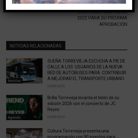
HABANERAS PRESENTAN
LOS PRESUPUESTOS DE
2022 PARA SU PRÓXIMA
APROBACIÓN
NOTICIAS RELACIONADAS
SUEÑA TORREVIEJA ESCUCHA A PIE DE
CALLE A LOS USUARIOS DE LA NUEVA
RED DE AUTOBUSES PARA CONTRIBUIR
A MEJORAR EL TRANSPORTE URBANO
Noticias
06/08/2026
Brilla Torrevieja levanta el telón de su
edición 2026 con el concierto de JC
Reyes
06/08/2026
Agenda
Cultura Torrevieja presenta una
programación con 90 eventos para