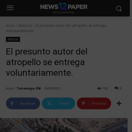
Inicio
Noticias
El presunto autor del atropello se entrega
voluntariamente.
Noticias
El presunto autor del
atropello se entrega
voluntariamente.
Autor:
Torrevieja ON
06/09/2021
193
0
Facebook
Twitter
Pinterest