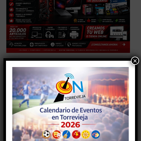
×
Facebook
Twitter
Pinterest
Artículo anterior
Artículo siguiente
El buen trabajo de la policía
EL INSTITUTO MUNICIPAL
local sigue dando
DE CULTURA “JOAQUÍN
resultados
CHAPAPRIETA” Y EL
PATRONATO DE