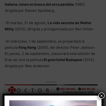
Indiana Jone
s en busca del arca perdida
(1981),
dirigida por Steven Spielberg.
-El martes, 31 de agosto,
La vida secreta de Walter
Mitty
(2013), dirigida y protagonizada por Ben Stiller-
-El miércoles, 1 de septiembre, se proyectará la
película
King Kong
(2005), del director Peter Jackson.-
El jueves, 2 de septiembre, clausurará esta edición de
Eras de cine la película
El gran hotel Budapest
(2014),
dirigida por Wes Anderson.
- Anuncio -
×