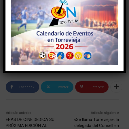
Facebook
Twitter
Pinterest
Artículo anterior
Artículo siguiente
ERAS DE CINE DEDICA SU
«Se llama Torrevieja», la
PRÓXIMA EDICIÓN AL
delegada del Consell en