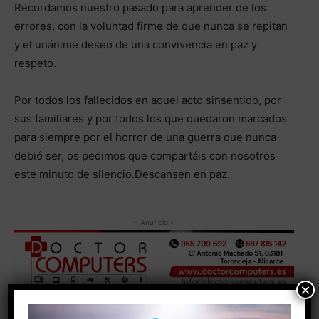
Recordamos nuestro pasado para aprender de los
errores, con la voluntad firme de que nunca se repitan
y el unánime deseo de una convivencia en paz y
respeto.
Por todos los fallecidos en aquel acto sinsentido, por
sus familiares y por todos los que quedaron marcados
para siempre por el horror de una guerra que nunca
debió ser, os pedimos que compartáis con nosotros
este minuto de silencio.Descansen en paz.
- Anuncio -
×