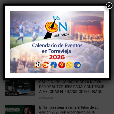
×
Artículo anterior
Artículo siguiente
EL AYUNTAMIENTO
ERAS DE CINE DEDICA SU
CONTINÚA CON LA
PRÓXIMA EDICIÓN AL
ENTREGA DE LOTES DE
GÉNERO DE AVENTURAS
ALIMENTOS Y PRODUCTOS
DE PRIMERA NECESIDAD A
FAMILIAS CON ESCASOS
RECURSOS ECONÓMICOS
NOTICIAS RELACIONADAS
SUEÑA TORREVIEJA ESCUCHA A PIE DE
CALLE A LOS USUARIOS DE LA NUEVA
RED DE AUTOBUSES PARA CONTRIBUIR
A MEJORAR EL TRANSPORTE URBANO
Noticias
06/08/2026
Brilla Torrevieja levanta el telón de su
edición 2026 con el concierto de JC