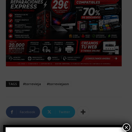
TAGS
#torrevieja
#torreviejaon
Facebook
Twitter
×