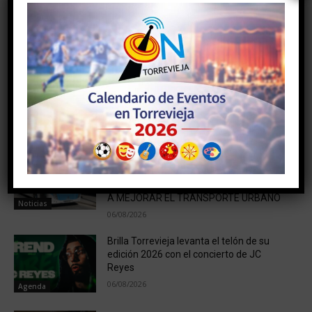
Artículo anterior
Artículo siguiente
Hallan el cuerpo de una
El Mare Nostrum fragua una
mujer en estado de
gran defensa para superar a
descomposición en
Petrer
Torrevieja
NOTICIAS RELACIONADAS
SUEÑA TORREVIEJA ESCUCHA A PIE DE
CALLE A LOS USUARIOS DE LA NUEVA
RED DE AUTOBUSES PARA CONTRIBUIR
A MEJORAR EL TRANSPORTE URBANO
Noticias
06/08/2026
Brilla Torrevieja levanta el telón de su
edición 2026 con el concierto de JC
Reyes
06/08/2026
Agenda