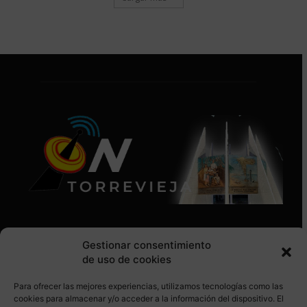
Gestionar consentimiento
de uso de cookies
Para ofrecer las mejores experiencias, utilizamos tecnologías como las
SÍGUENOS EN REDES SOCIALES
cookies para almacenar y/o acceder a la información del dispositivo. El