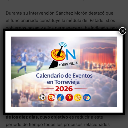
Durante su intervención Sánchez Morón destacó que
el funcionariado constituye la médula del Estado: «Los
gobiernos pasan y ellos permanecen», ha indicado, por
×
lo que ha afirmado que el mejor gobierno no puede
llevar a cabo una gestión eficaz si no cuenta con una
buena administración. El experto ha indicado que el
modelo de referencia es Francia y ha destacado que la
Comunitat Valenciana «es pionera» con esta propuesta.
Díez días de plazo para evitar la eternización de los
procesos
Otra de las novedades planteadas en el estudio
consiste en lo que el informe bautizada como
la regla
de los diez días, cuyo objetivo
es reducir a este
periodo de tiempo todos los procesos relacionados