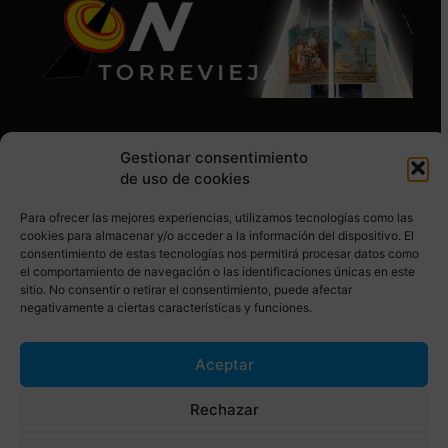
Gestionar consentimiento
de uso de cookies
Para ofrecer las mejores experiencias, utilizamos tecnologías como las
SÍGUENOS EN REDES SOCIALES
cookies para almacenar y/o acceder a la información del dispositivo. El
consentimiento de estas tecnologías nos permitirá procesar datos como
el comportamiento de navegación o las identificaciones únicas en este
sitio. No consentir o retirar el consentimiento, puede afectar
negativamente a ciertas características y funciones.
Aceptar
© Torrevieja ON. Desarrollado por
Netrotec
Rechazar
AVISO LEGAL
POLÍTICA DE COOKIES