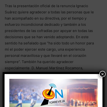
Tras la presentación oficial de la renuncia Ignacio
Suárez quiere agradecer a todas las personas que le
han acompañado en su directiva, por el tiempo y
esfuerzo incondicional dedicado y también a los
presidentes de las cofradías por apoyar en todas las
decisiones que se han venido adoptando. En este
sentido ha señalado que “ha sido todo un honor para
mí el poder ejercer este cargo, una experiencia
personal maravillosa y que llevaré en el corazón
siempre”. También ha querido agradecer
especialmente D. Manuel Martínez Rocamora,
×
Consiliario de la Junta Mayor, “ por la guía y
acompañamiento en este tiempo” y también hace
constar el agradecimiento a la Corporación Municipal
del Ayuntamiento de Torrevieja “que hace posible la
potenciación de nuestras celebraciones”.