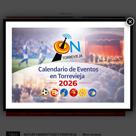
- Anuncio -
×
TAGS
#AYUNTAMIENTODETORREVIEJA
#torrevieja