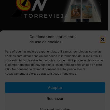
Gestionar consentimiento
de uso de cookies
Para ofrecer las mejores experiencias, utilizamos tecnologías como las
SÍGUENOS EN REDES SOCIALES
cookies para almacenar y/o acceder a la información del dispositivo. El
consentimiento de estas tecnologías nos permitirá procesar datos como
el comportamiento de navegación o las identificaciones únicas en este
sitio. No consentir o retirar el consentimiento, puede afectar
negativamente a ciertas características y funciones.
Aceptar
© Torrevieja ON. Desarrollado por
Netrotec
Rechazar
AVISO LEGAL
POLÍTICA DE COOKIES
Ver preferencias