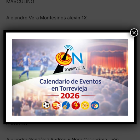
MASCULINO
Alejandro Vera Montesinos alevín 1X
×
Guillermo Navos Rabasco y Mauro Fuentes Ugarte
alevín 2X
Julen Carballo Romero Y Bruno Fuentes Ugarte 2x
FEMENINO
Sara Carolina Durán Pérez y Laura Chazarra López en
alevín 2X
Ivana Moreta Dart y Nadia Georgieva Gorynova en
Alevín 2X
Alejandra González Andreu y Nora Casaprima Jaén