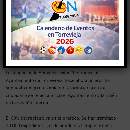
Asimismo, está ya licitada la Obra del Colegio
Amanecer después de más de 16 años en
prefabricadas, y a punto de ser licitada la obra de
demolición y construcción del nuevo colegio
Inmaculada.
Por primera vez en la historia casi 500 alumnos han
realizado las pruebas de la EBAU en nuestra ciudad.
La llegada de la Administración Electrónica al
Ayuntamiento de Torrevieja, hace ahora un año, ha
supuesto un gran cambio en la forma en la que el
ciudadano se relaciona con el Ayuntamiento y también
en la gestión interna.
El 60% del registro ya es telemático. Se han tramitado
70.000 expedientes, reduciendo los tiempos y costes