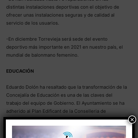
distintas instalaciones deportivas con el objetivo de
ofrecer unas instalaciones seguras y de calidad al
servicio de los usuarios.
-En diciembre Torrevieja será sede del evento
deportivo más importante en 2021 en nuestro país, el
mundial de balonmano femenino.
EDUCACIÓN
Eduardo Dolón ha resaltado que la transformación de la
Concejalía de Educación es una de las claves del
trabajo del equipo de Gobierno. El Ayuntamiento se ha
adherido al Plan Edificant de la Conselleria de
×
Educación para poder realizar 26 actuaciones en los
colegios de la ciudad.