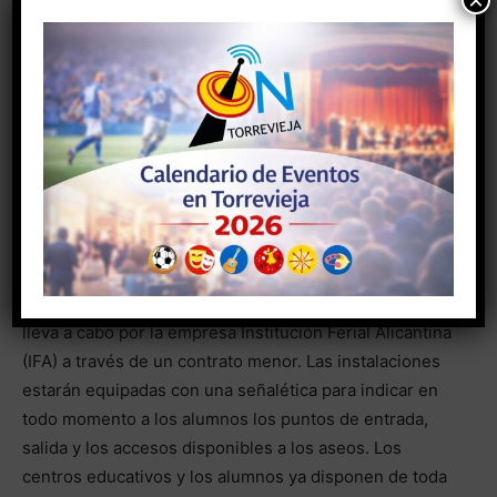
×
Horadada)
Los accesos a los baños se han habilitado en dos
puntos, y solo serán accesibles antes de los exámenes,
puesto que durante el desarrollo de las pruebas no se
podrá acceder a ellos. El acceso a los baños se
realizará por las entradas auxiliares 1 y 2 habilitadas
para tal efecto. El Auditorio mantendrá abierta la
cafetería para los alumnos y profesores.
El dispositivo de montaje, que se iniciará el lunes, se
lleva a cabo por la empresa Institución Ferial Alicantina
(IFA) a través de un contrato menor. Las instalaciones
estarán equipadas con una señalética para indicar en
todo momento a los alumnos los puntos de entrada,
salida y los accesos disponibles a los aseos. Los
centros educativos y los alumnos ya disponen de toda